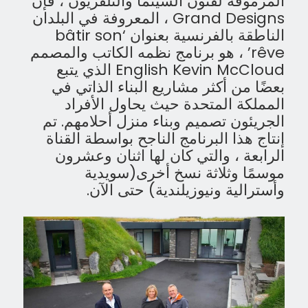
المرموقة لفنون السينما والتلفزيون ، فإن
Grand Designs ، المعروفة في البلدان
الناطقة بالفرنسية بعنوان ‘bâtir son
rêve’ ، هو برنامج نظمه الكاتب والمصمم
English Kevin McCloud الذي يتبع
بعضًا من أكثر مشاريع البناء الذاتي في
المملكة المتحدة حيث يحاول الأفراد
الجريئون تصميم وبناء منزل أحلامهم.
تم
إنتاج هذا البرنامج الناجح بواسطة القناة
الرابعة ، والتي كان لها اثنان وعشرون
موسمًا وثلاثة نسخ أخرى(سويدية
وأسترالية ونيوزيلندية) حتى الآن.