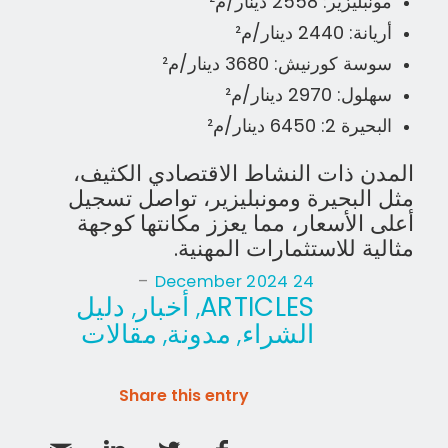
مونبليزير: 2558 دينار/م²
أريانة: 2440 دينار/م²
سوسة كورنيش: 3680 دينار/م²
سهلول: 2970 دينار/م²
البحيرة 2: 6450 دينار/م²
المدن ذات النشاط الاقتصادي الكثيف،
مثل البحيرة ومونبليزير، تواصل تسجيل
أعلى الأسعار، مما يعزز مكانتها كوجهة
مثالية للاستثمارات المهنية.
-
24 December 2024
ARTICLES
أخبار
دليل
,
,
الشراء
مدونة
مقالات
,
,
Share this entry