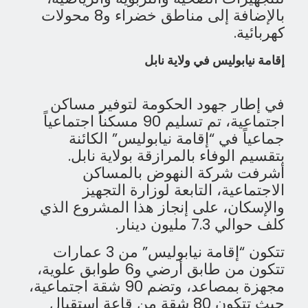
بالإضافة إلى مناطق خضراء و8 محولات
كهربائية.
إقامة نيابوليس في ولاية نابل
في إطار جهود الحكومة لتوفير مساكن
اجتماعية، تم تسليم 90 مسكناً اجتماعياً
جماعياً في “إقامة نيابوليس” الكائنة
بتقسيم الوفاء بالمرازقة بولاية نابل.
أشرفت شركة النهوض بالمساكن
الاجتماعية، التابعة لوزارة التجهيز
والإسكان، على إنجاز هذا المشروع الذي
كلف حوالي 7.3 مليون دينار.
تتكون “إقامة نيابوليس” من 3 عمارات
تتكون من طابق أرضي و6 طوابق علوية،
مجهزة بمصاعد، وتضم 90 شقة اجتماعية،
حيث تتكون 80 شقة من قاعة استقبال