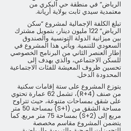
الرياض” في منطقة حي البكري من
معتمدية سيدي ثابت بولاية أريانة.
تبلغ الكلفة الإجمالية لمشروع “سكن
الرياض” 122 مليون دينار، بتمويل مشترك
بين ميزانية الدولة التونسية والصندوق
السعودي للتنمية. ويأتي هذا المشروع في
إطار العنصر الثاني من البرنامج الخصوصي
للسكن الاجتماعي، والذي يهدف إلى
تحسين ظروف المعيشة للفئات الاجتماعية
المحدودة الدخل.
يتوزع المشروع على ستة إقامات سكنية
من صنف (R+4)، تشمل 62 عمارة تحتوي
على شقق بمساحات متنوعة، حيث تتراوح
مساحة الشقق من (S+1) بمساحة 50 متر
مربع إلى (S+2) بمساحة 75 متر مربع. كما
يتضمن المشروع مقاسم مخصصة
للتجهيزات الصحية والتربوية والرياضية،