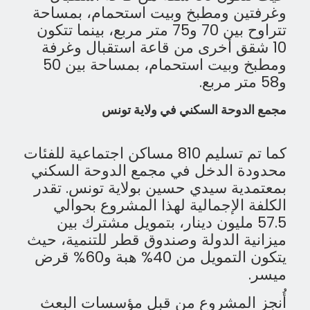
وغرفتين ومطبخ وبيت استحمام، بمساحة
تتراوح بين 70 و75 متر مربع، بينما تتكون
10 شقق أخرى من قاعة استقبال وغرفة
ومطبخ وبيت استحمام، بمساحة بين 50
و58 متر مربع.
مجمع الدوحة السكني في ولاية تونس
كما تم تسليم 810 مساكن اجتماعية للفئات
محدودة الدخل في مجمع الدوحة السكني
بمعتمدية سيدي حسين بولاية تونس. تقدر
الكلفة الإجمالية لهذا المشروع بحوالي
57.5 مليون دينار، بتمويل مشترك بين
ميزانية الدولة وصندوق قطر للتنمية، حيث
يتكون التمويل من 40% هبة و60% قرض
ميسر.
أُنجز المشروع من قبل مؤسسات البعث