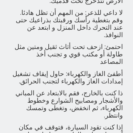
الأرض تتدحرج تحت قدميك.
لا داعي للذعر: من المهم أن تظل هادئا.
وقم بتغطية رأسك ورقبتك بذراعيك حتى
عند التحرك داخل المنزل و ابتعد عن
النوافذ.
احتمئ: ازحف تحت أثاث ثقيل ومتين مثل
طاولة أو مكتب قوي و تجنب أخذ
المصاعد
أطفئ الغاز والكهرباء: حاول إيقاف تشغيل
إمدادات الغاز والكهرباء لتجنب الحرائق.
ذا كنت بالخارج، فقم بالابتعاد عن المباني
والأشجار ومصابيح الشوارع وخطوط
الكهرباء، ثم انخفض، وتغطى وتمسك
وانتظر.
إذا كنت تقود السيارة، فتوقف في مكان