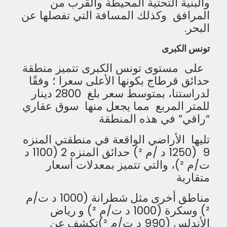
والبنية التحتية المحيطة والقرب من
ال
مرافق
وكذلك المسافة التي تفصلها عن
البحر.
تونس الكبرى
على مستوى تونس الكبرى تتميز منطقة
حدائق قرطاج
بكونها الأعلى سعرا ؛ وفقًا
لدراستنا، بمتوسط سعر بلغ 2800
دينار
للمتر
المربع
مما يجعل منها سوق عقاري
“راقي” في هذه المنطقة
تليها الأراضي الواقعة في منطقتي المنزه
9 (1250 د /م ²) حدائق المنزه 2 (1100 د
ت/م ²)، والتي تتميز بمعدلات أسعار
متقاربة
مناطق
أخرى
مثل
شطرانة
(1000
د ت/م
²
)
وسكرة
(1000
د ت/م ²
)
و
رياض
الأندلس
(990
د ت/م ²
)
تكشف
عن