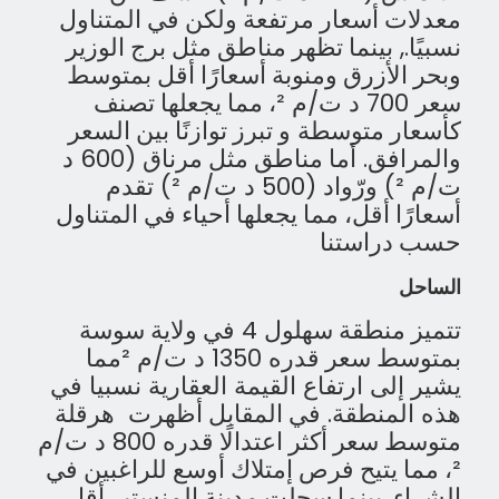
معدلات
أسعار
مرتفعة
ولكن
في
المتناول
نسبيًا
.,
بينما
تظهر
مناطق
مثل
برج
الوزير
وبحر
الأزرق
ومنوبة
أسعارًا
أقل
بمتوسط
سعر
​​700
د ت/م ²
،
مما
يجعلها
تصنف
كأسعار
متوسطة
​​
و
تبرز
توازنًا
بين
السعر
والمرافق
.
أما
مناطق
مثل
مرناق
(600
د
ت/م ²
)
ورّواد
(500
د ت/م ²
)
تقدم
أسعارًا
أقل،
مما
يجعلها
أحياء
في
المتناول
حسب
دراستنا
الساحل
تتميز
منطقة
سهلول
4
في
ولاية
سوسة
بمتوسط
سعر
قدره
1350
د ت/م ²مما
يشير إلى ارتفاع القيمة العقارية نسبيا في
هذه المنطقة
.
في
المقابل
أظهرت
هرقلة
متوسط
سعر
أكثر
اعتدالًا
قدره
800
د ت/م
²
،
مما
يتيح
فرص
إمتلاك
أوسع
للراغبين
في
الشراء
.
بينما
سجلت
مدينة
المنستير
أقل