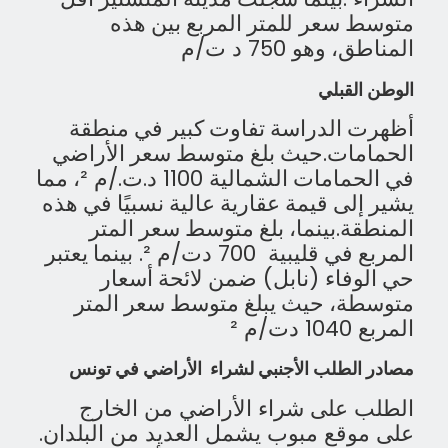
متوسط
سعر
​​
للمتر
المربع
بين
هذه
المناطق،
وهو
750
د ت/م
الوطن القبلي
أظهرت
الدراسة
تفاوت
كبير
في
منطقة
الحمامات
.
حيث
بلغ
متوسط
سعر
الأراضي
في
الحمامات
الشمالية
1100
د
.
ت
./
م
²
،
مما
يشير
إلى
قيمة
عقارية
عالية
نسبيًا
في
هذه
المنطقة
.
بينما،
بلغ
متوسط
سعر
المتر
المربع
في
قليبية
700
دت
/
م
².
بينما
يعتبر
حي
الوفاء
(
نابل
)
ضمن
لائحة
أسعار
متوسطة،
حيث
يبلغ
متوسط
سعر
المتر
المربع
1040
دت
/
م
²
مصادر الطلب الأجنبي لشراء الأراضي في تونس
الطلب على شراء الأراضي من الخارج
على موقع مبوب يشمل العديد من البلدان.