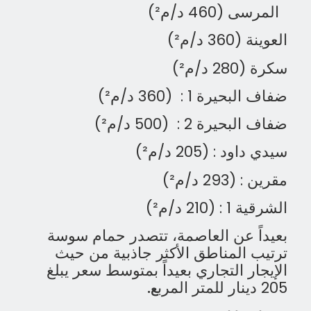
المرسى (460 د/م²)
العوينة (360 د/م²)
سكرة (280 د/م²)
ضفاف البحيرة 1 :
(360 د/م²)
ضفاف البحيرة 2 :
(500 د/م²)
سيدي داود : (205 د/م²)
مقرين : (293 د/م²)
الشرقية 1 : (210 د/م²)
بعيداً عن العاصمة، تتصدر حمام سوسة
ترتيب المناطق الأكثر جاذبية من حيث
الإيجار التجاري بعيداً بمتوسط ​​سعر يبلغ
205 دينار للمتر المرب
ع.