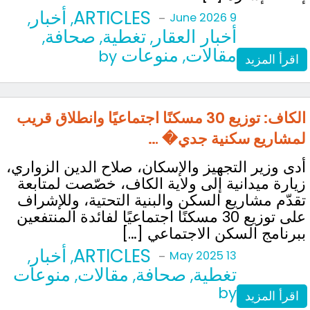
ARTICLES
أخبار
,
,
-
9 June 2026
أخبار العقار
تغطية
صحافة
,
,
,
مقالات
منوعات
by
,
اقرأ المزيد
الكاف: توزيع 30 مسكنًا اجتماعيًا وانطلاق قريب
لمشاريع سكنية جدي� …
أدى وزير التجهيز والإسكان، صلاح الدين الزواري،
زيارة ميدانية إلى ولاية الكاف، خصّصت لمتابعة
تقدّم مشاريع السكن والبنية التحتية، وللإشراف
على توزيع 30 مسكنًا اجتماعيًا لفائدة المنتفعين
ببرنامج السكن الاجتماعي […]
ARTICLES
أخبار
,
,
-
13 May 2025
تغطية
صحافة
مقالات
منوعات
,
,
,
by
اقرأ المزيد