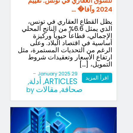
للسوق العقاري في تونس: تقييم
2024 وآفا� …
يظل القطاع العقاري في تونس،
الذي يمثل 6.6% من الناتج المحلي
الإجمالي، قطاعاً حيوياً وركيزة
أساسية في اقتصاد البلاد. وعلى
الرغم من التحديات المستمرة، مثل
ارتفاع الأسعار وتعقيدات شروط
التمويل، […]
-
29 January 2025
اقرأ المزيد
ARTICLES
أدلة
,
,
صحافة
مقالات
by
,