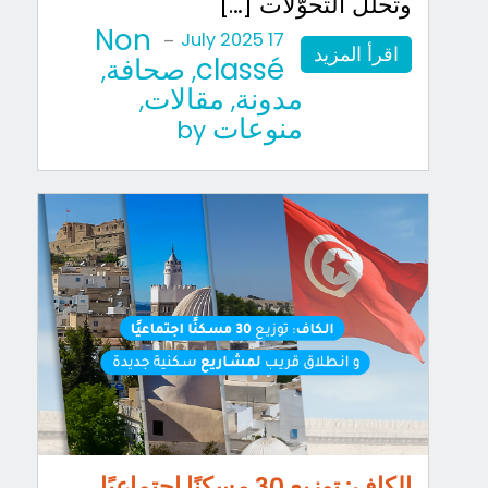
وتحلّل التحوّلات […]
Non
-
17 July 2025
اقرأ المزيد
classé
صحافة
,
,
مدونة
مقالات
,
,
منوعات
by
الكاف: توزيع 30 مسكنًا اجتماعيًا