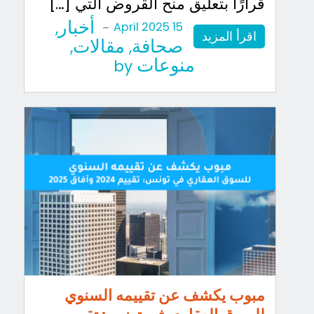
قرارًا بتعليق منح القروض التي […]
أخبار
,
-
15 April 2025
اقرأ المزيد
صحافة
مقالات
,
,
منوعات
by
مبوب يكشف عن تقييمه السنوي