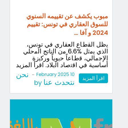
مبوب يكشف عن تقييمه السنوي
للسوق العقاري في تونس: تقييم
2024 و آفا …
ﯾظل اﻟﻘطﺎع اﻟﻌﻘﺎري ﻓﻲ ﺗوﻧس،
اﻟذي ﯾﻣﺛل %6.6 ﻣن اﻟﻧﺎﺗﺞ اﻟﻣﺣﻠﻲ
اﻹﺟﻣﺎﻟﻲ، ﻗطﺎﻋﺎً ﺣﯾوﯾﺎً ورﻛﯾزة
أﺳﺎﺳﯾﺔ ﻓﻲ اﻗﺗﺻﺎد اﻟﺑﻼد. اقرأ المزيد
نحن
-
10 February 2025
اقرأ المزيد
نتحدث عنا
by