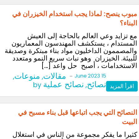
مبوب ينصح: لماذا يجب استخدام الخيزران في
البناء؟
مع تزايد وعي العالم بالحاجة إلى العيش
المستدام ، يستكشف المهندسون المعماريون
والمصممون الداخليون مواد بناء مبتكرة وصديقة
للبيئة. الخيزران وهو نبات سريع النمو ومتعدد
الاستخدامات ، أصبح حل واعد […]
مقالات
منوعات
,
,
-
15 June 2023
نصائح
نصائح عملية
by
,
اقرأ المزيد
النصائح التي يجب اتباعها قبل بناء مسبح في
البيت
كثيرا ما يفكر مجموعة من الناس في استغلال