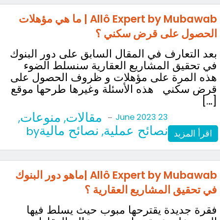
Allô Expert by Mubawab | ما هي مؤهلات
الحصول على قرض سكني ؟
بعد التعارف في المقال السابق على دور البنوك
في تحقيق المشاريع العقارية سنسلط الضوء
هذه المرة على مؤهلات و ظروف الحصول على
قرض سكني هذه الأسئلة وغيرها طرحها موقع
[…]
مقالات
منوعات
,
,
-
23 June 2023
نصائح عملية
نصائح مالية‎
by
,
اقرأ المزيد
Allô Expert by Mubawab |ماهو دور البنوك
في تحقيق المشاريع العقارية ؟
فقرة جديدة يقترحها مبوب حيث يسلط فيها