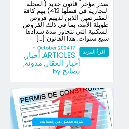
صدر مؤخراً قانون جديد (المجلة
التجارية في فصلها 412) يهم كافة
المقترضين الذين لديهم قروض
طويلة الأمد، بما في ذلك القروض
السكنية التي تتجاوز مدة سدادها
سبع سنوات. هذا القانون […]
-
17 October 2024
اقرأ المزيد
ARTICLES
أخبار
,
,
أخبار العقار
مدونة
,
,
نصائح
by