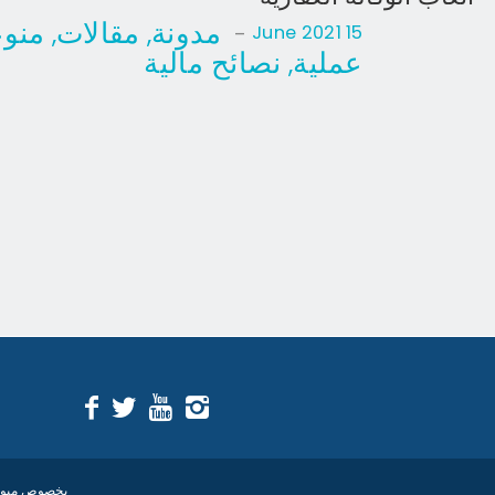
مدونة
مقالات
منو
,
,
-
15 June 2021
عملية
نصائح مالية‎
,
بخصوص مبو