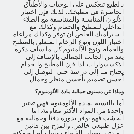
بالطبع تنعكس على الوجبات والأطباق
الحاضرة في مطبخك، لذلك فإن اختيار
الألوان المناسبة والمتناسقة مع الطلاء
الداخلي للمطبخ والحمام وكذلك مع
السيراميك الخاص ان توفر وكذلك مراعاة
اختيار اللون ونوع الرخام المتعلق بالمطبخ
والحمام ونوع الألمنيوم كل ما سلف ذكره
يعد من الجانب الجمالي بالإضافة إلى
الاكسسوارات،لذا فإن المطبخ والحمام
يحتاج منا إلى دراسة حتى التوصل إلى
أحسن تصميم بأحسن منظر وجمال
وماذا عن مستوى جمالية مادة الألومنيوم؟
أما بالنسبة لمادة الألومنيوم فهي تعتبر
واحدة من المواد الأكثر مقاومة. أما
الخشب فهو يوفر بدوره دفئا وجمالية مع
عزل طبيعي خالص. والمزج بين هاتين
المادتين يعطي للفضاء رونقا خاصا ويمكنه