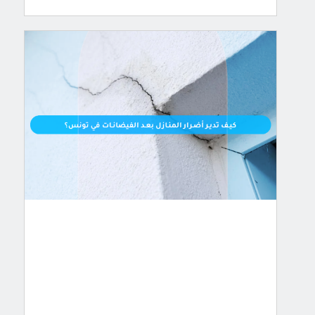
كيف
تدير
أضرار
المنازل
بعد
الفيضانات
في
تونس؟
تعاني
تونس
في
الأيام
الأخيرة
من
أحداث