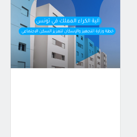
الكراء
المملك
في
تونس:
خطة
وزارة
التجهيز
والإسكان
لتعزيز
ا
…
في
ظل
الارتفاع
المتواصل
لأسعار