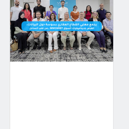
قلب
الساحل…
ImmoMeet
يجمع
مهنيي
القطاع
العقاري
بسوسة
حول
البيان
…
في
إطار
مواصلة
تعزيز
قربها