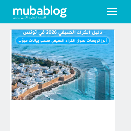
المدونة العقارية الأولى بتونس
دليل
الكراء
الصيفي
في
تونس
2026
اتجاهات
السوق
وفق
بيانات
مبوب