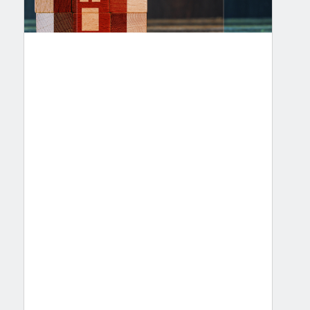
حماية
الأطراف
في
سياق
عقود
الإيجار،
سواء
كانت
لأغراض
سكنية
أو
تجارية،
تعتبر
المعاينة
(أو
ما
يُطلق