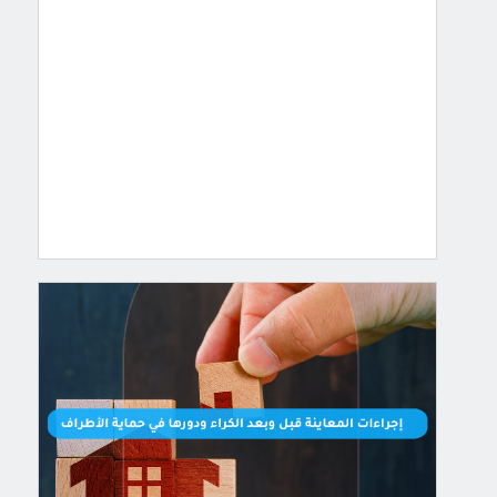
المساعدة
الافتراضية
الذكية
[…]
-
4
اقرأ
ARTICLES
,
June
المزيد
مقالات
2026
,
منوعات
إجراءات
المعاينة
قبل
وبعد
الكراء
ودورها
في