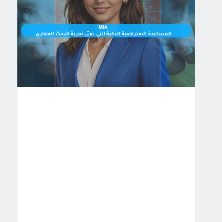
الذكية
التي
تغيّر
تجربة
البحث
العقاري
:
MIA
في
عالم
يتطور
بسرعة،
أصبحت
التكنولوجيا
جزءًا
أساسيًا
من