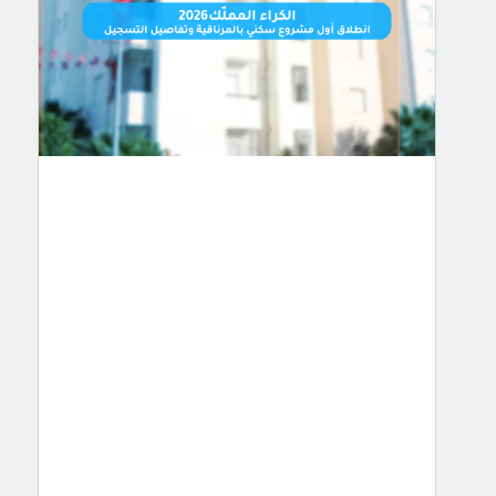
أول
مشروع
سكني
بالمرناقية
وتفاصيل
ال�
…
أعلن
المدير
التجاري
والمالي
للشركة
الوطنية
العقارية
“سنيت”
عبد