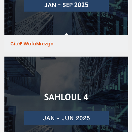
CitéElWafaMrezga