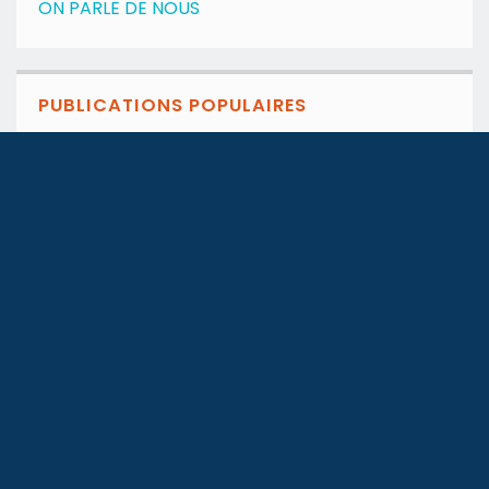
ON PARLE DE NOUS
PUBLICATIONS POPULAIRES
Guide de la location esti...
under
ARTICLES
,
ARTICLES
,
BLOG
,
CONSEILS
,
DATA
,
GUIDES
Mubawab dévoile son Bilan...
under
ARTICLES
,
BLOG
,
DATA
,
GUIDES
Tunisie – Droits de...
under
ARTICLES
,
ARTICLES
,
ARTICLES
,
BLOG
,
BLOG
,
BLOG
,
CONSEILS
,
CONSEILS
,
CONSEILS
,
Conseils financiers
,
Conseils
pratiques
,
Divers
,
Divers
,
Divers
,
INFO IMMOBILIER
,
INFO
IMMOBILIER