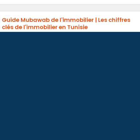
Guide Mubawab de l'immobilier | Les chiffres
clés de l'immobilier en Tunisie
Fort de près de 2 ans d’existence sur le marché immobilier
digital en Tunisie, leader de son secteur avec 350.000
visites mensuelles et près de 3.700.000 pages vues,
Mubawab.tn décrypte […]
-
6 février 2021
ARTICLES
,
Baromètre
,
BLOG
,
Guide
LIRE LA SUITE
Achat
par