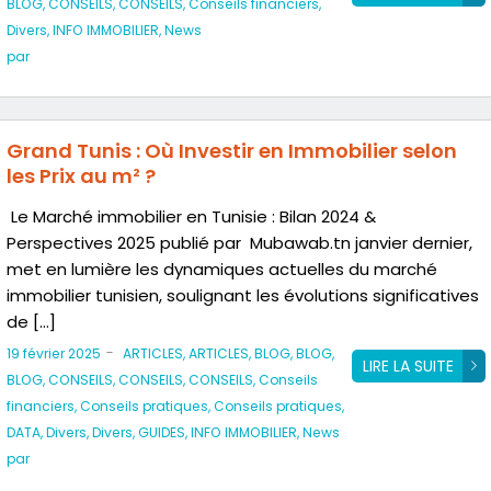
BLOG
,
CONSEILS
,
CONSEILS
,
Conseils financiers
,
Divers
,
INFO IMMOBILIER
,
News
par
Grand Tunis : Où Investir en Immobilier selon
les Prix au m² ?
Le Marché immobilier en Tunisie : Bilan 2024 &
Perspectives 2025 publié par Mubawab.tn janvier dernier,
met en lumière les dynamiques actuelles du marché
immobilier tunisien, soulignant les évolutions significatives
de […]
-
19 février 2025
ARTICLES
,
ARTICLES
,
BLOG
,
BLOG
,
LIRE LA SUITE
BLOG
,
CONSEILS
,
CONSEILS
,
CONSEILS
,
Conseils
financiers
,
Conseils pratiques
,
Conseils pratiques
,
DATA
,
Divers
,
Divers
,
GUIDES
,
INFO IMMOBILIER
,
News
par