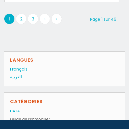
1
2
3
›
»
Page 1 sur 46
LANGUES
Français
العربية
CATÉGORIES
DATA
Guide de l’immobilier
Le tensiomètre locatif