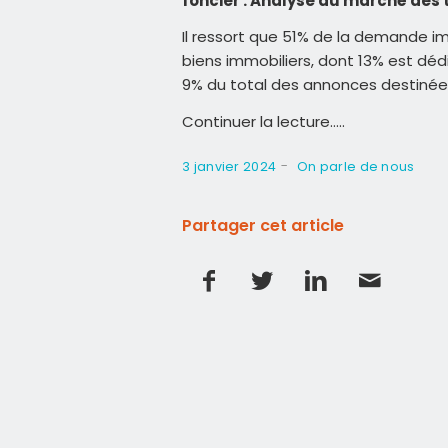
foncier : Analyse du marché des t
Il ressort que 51% de la demande im
biens immobiliers, dont 13% est dédié
9% du total des annonces destinées
Continuer la lecture…..
-
3 janvier 2024
On parle de nous
Partager cet article