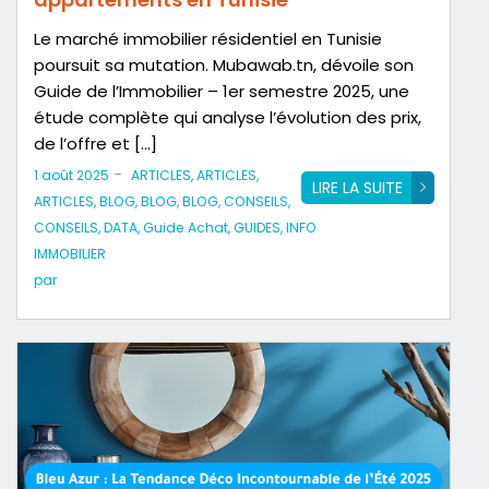
Le marché immobilier résidentiel en Tunisie
poursuit sa mutation. Mubawab.tn, dévoile son
Guide de l’Immobilier – 1er semestre 2025, une
étude complète qui analyse l’évolution des prix,
de l’offre et […]
-
1 août 2025
ARTICLES
,
ARTICLES
,
LIRE LA SUITE
ARTICLES
,
BLOG
,
BLOG
,
BLOG
,
CONSEILS
,
CONSEILS
,
DATA
,
Guide Achat
,
GUIDES
,
INFO
IMMOBILIER
par