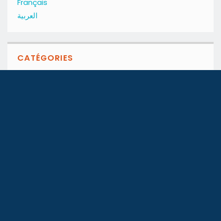
Français
العربية
CATÉGORIES
DATA
Guide de l’immobilier
Le tensiomètre locatif
L’immobilier de l’enterprise
Guide de location estivale
GUIDES
Guide Achat
Guide Location
ARTICLES
News
Divers