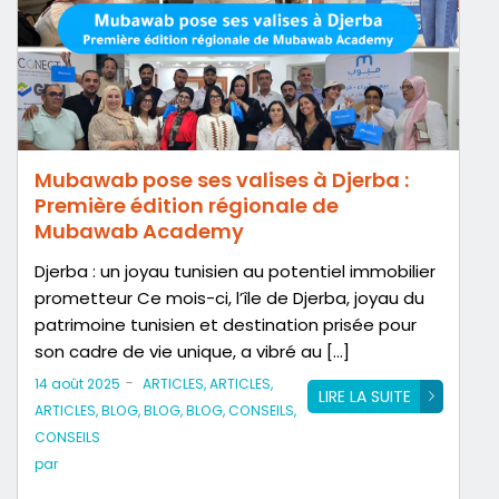
Mubawab pose ses valises à Djerba :
Première édition régionale de
Mubawab Academy
Djerba : un joyau tunisien au potentiel immobilier
prometteur Ce mois-ci, l’île de Djerba, joyau du
patrimoine tunisien et destination prisée pour
son cadre de vie unique, a vibré au […]
-
14 août 2025
ARTICLES
,
ARTICLES
,
LIRE LA SUITE
ARTICLES
,
BLOG
,
BLOG
,
BLOG
,
CONSEILS
,
CONSEILS
par