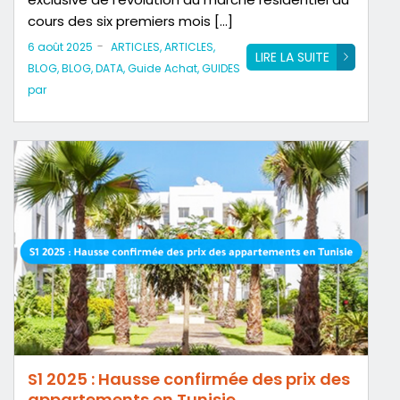
cours des six premiers mois […]
-
6 août 2025
ARTICLES
,
ARTICLES
,
LIRE LA SUITE
BLOG
,
BLOG
,
DATA
,
Guide Achat
,
GUIDES
par
S1 2025 : Hausse confirmée des prix des
appartements en Tunisie