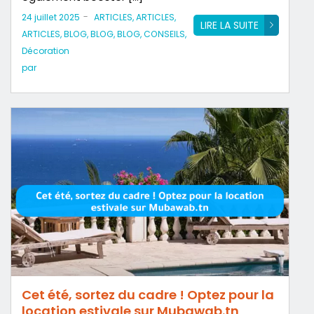
-
24 juillet 2025
ARTICLES
,
ARTICLES
,
LIRE LA SUITE
ARTICLES
,
BLOG
,
BLOG
,
BLOG
,
CONSEILS
,
Décoration
par
Cet été, sortez du cadre ! Optez pour la
location estivale sur Mubawab.tn