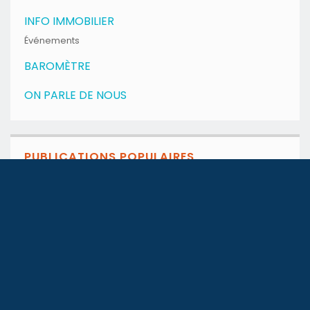
INFO IMMOBILIER
Événements
BAROMÈTRE
ON PARLE DE NOUS
PUBLICATIONS POPULAIRES
Guide de la location esti...
under
ARTICLES
,
ARTICLES
,
BLOG
,
CONSEILS
,
DATA
,
GUIDES
Mubawab dévoile son Bilan...
under
ARTICLES
,
BLOG
,
DATA
,
GUIDES
Tunisie – Droits de...
under
ARTICLES
,
ARTICLES
,
ARTICLES
,
BLOG
,
BLOG
,
BLOG
,