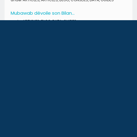
Mubawab dévoile son Bilan...
under
ARTICLES
,
BLOG
,
DATA
,
GUIDES
Tunisie – Droits de...
under
ARTICLES
,
ARTICLES
,
ARTICLES
,
BLOG
,
BLOG
,
BLOG
,
CONSEILS
,
CONSEILS
,
CONSEILS
,
Conseils financiers
,
Conseils
pratiques
,
Divers
,
Divers
,
Divers
,
INFO IMMOBILIER
,
INFO
IMMOBILIER
SUIVEZ-NOUS