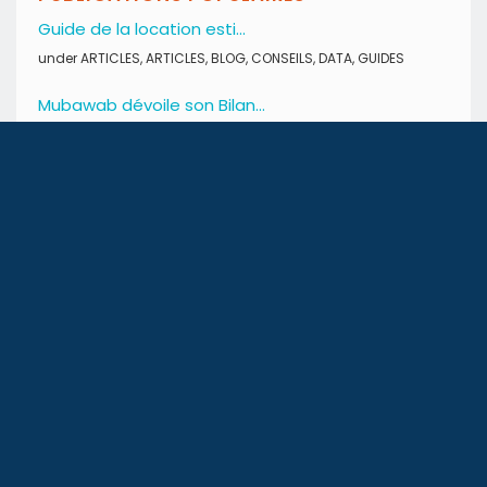
Guide de la location esti...
under
ARTICLES
,
ARTICLES
,
BLOG
,
CONSEILS
,
DATA
,
GUIDES
Mubawab dévoile son Bilan...
under
ARTICLES
,
BLOG
,
DATA
,
GUIDES
Tunisie – Droits de...
under
ARTICLES
,
ARTICLES
,
ARTICLES
,
BLOG
,
BLOG
,
BLOG
,
CONSEILS
,
CONSEILS
,
CONSEILS
,
Conseils financiers
,
Conseils
pratiques
,
Divers
,
Divers
,
Divers
,
INFO IMMOBILIER
,
INFO
IMMOBILIER
SUIVEZ-NOUS