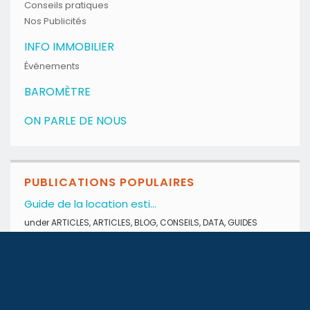
Conseils pratiques
Nos Publicités
INFO IMMOBILIER
Événements
BAROMÈTRE
ON PARLE DE NOUS
PUBLICATIONS POPULAIRES
Guide de la location esti...
under
ARTICLES
,
ARTICLES
,
BLOG
,
CONSEILS
,
DATA
,
GUIDES
Mubawab dévoile son Bilan...
under
ARTICLES
,
BLOG
,
DATA
,
GUIDES
Tunisie – Droits de...