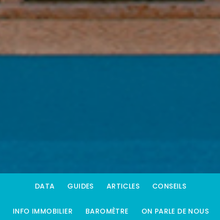
DATA
GUIDES
ARTICLES
CONSEILS
INFO IMMOBILIER
BAROMÈTRE
ON PARLE DE NOUS