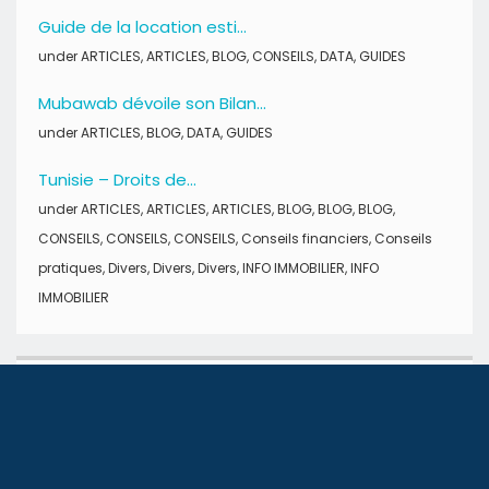
Guide de la location esti...
under
ARTICLES
,
ARTICLES
,
BLOG
,
CONSEILS
,
DATA
,
GUIDES
Mubawab dévoile son Bilan...
under
ARTICLES
,
BLOG
,
DATA
,
GUIDES
Tunisie – Droits de...
under
ARTICLES
,
ARTICLES
,
ARTICLES
,
BLOG
,
BLOG
,
BLOG
,
CONSEILS
,
CONSEILS
,
CONSEILS
,
Conseils financiers
,
Conseils
pratiques
,
Divers
,
Divers
,
Divers
,
INFO IMMOBILIER
,
INFO
IMMOBILIER
SUIVEZ-NOUS