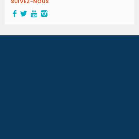
SUIVEZ-NOUS
Le 1er blog immobilier de la Tunisie
© Mubawab SL. Tous droits réservés.