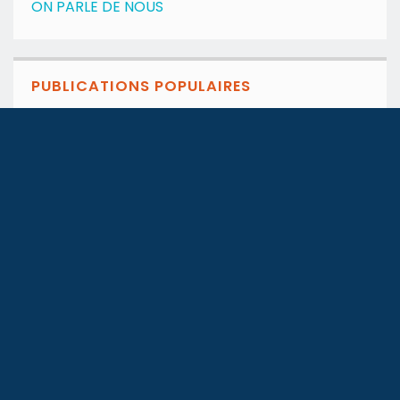
ON PARLE DE NOUS
PUBLICATIONS POPULAIRES
Guide de la location esti...
under
ARTICLES
,
ARTICLES
,
BLOG
,
CONSEILS
,
DATA
,
GUIDES
Mubawab dévoile son Bilan...
under
ARTICLES
,
BLOG
,
DATA
,
GUIDES
Tunisie – Droits de...
under
ARTICLES
,
ARTICLES
,
ARTICLES
,
BLOG
,
BLOG
,
BLOG
,
CONSEILS
,
CONSEILS
,
CONSEILS
,
Conseils financiers
,
Conseils
pratiques
,
Divers
,
Divers
,
Divers
,
INFO IMMOBILIER
,
INFO
IMMOBILIER