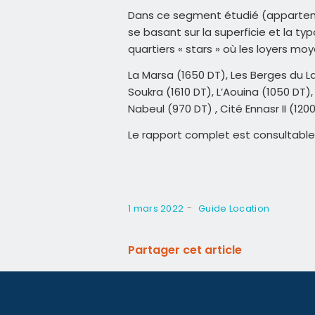
Dans ce segment étudié (apparteme
se basant sur la superficie et la ty
quartiers « stars » où les loyers m
La Marsa (1650 DT), Les Berges du La
Soukra (1610 DT), L’Aouina (1050 D
Nabeul (970 DT) , Cité Ennasr II (120
Le rapport complet est consultabl
-
1 mars 2022
Guide Location
Partager cet article