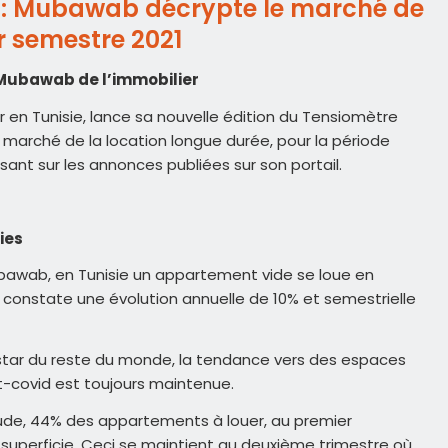
II : Mubawab décrypte le marché de
r semestre 2021
e Mubawab de l’immobilier
r en Tunisie, lance sa nouvelle édition du Tensiomètre
 marché de la location longue durée, pour la période
basant sur les annonces publiées sur son portail.
ies
bawab, en Tunisie un appartement vide se loue en
 constate une évolution annuelle de 10% et semestrielle
instar du reste du monde, la tendance vers des espaces
t-covid est toujours maintenue.
étude, 44% des appartements à louer, au premier
 superficie. Ceci se maintient au deuxième trimestre où