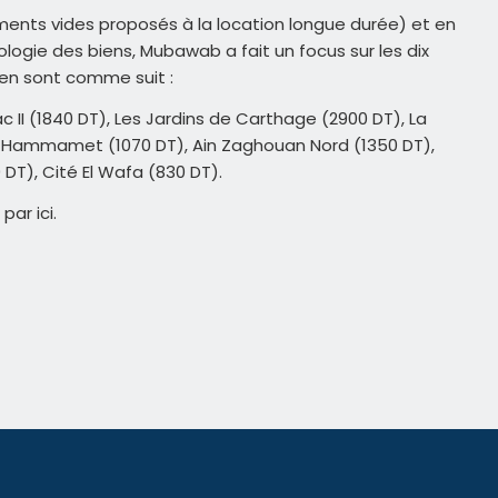
nts vides proposés à la location longue durée) et en
pologie des biens, Mubawab a fait un focus sur les dix
oyen sont comme suit :
c II (1840 DT), Les Jardins de Carthage (2900 DT), La
T), Hammamet (1070 DT), Ain Zaghouan Nord (1350 DT),
0 DT), Cité El Wafa (830 DT).
e par
ici
.