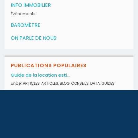
INFO IMMOBILIER
Événements
BAROMÈTRE
ON PARLE DE NOUS
PUBLICATIONS POPULAIRES
Guide de la location esti...
under
ARTICLES
,
ARTICLES
,
BLOG
,
CONSEILS
,
DATA
,
GUIDES
Mubawab dévoile son Bilan...
under
ARTICLES
,
BLOG
,
DATA
,
GUIDES
Tunisie – Droits de...
under
ARTICLES
,
ARTICLES
,
ARTICLES
,
BLOG
,
BLOG
,
BLOG
,
CONSEILS
,
CONSEILS
,
CONSEILS
,
Conseils financiers
,
Conseils