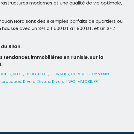
nfrastructures modernes et une qualité de vie optimale,
houan Nord sont des exemples parfaits de quartiers où
 hausse avec un S+1 à 1 500 DT à 1 900 DT, et un S+2
 du Bilan .
s tendances immobilières en Tunisie, sur la
1.
TICLES
,
BLOG
,
BLOG
,
BLOG
,
CONSEILS
,
CONSEILS
,
Conseils
 pratiques
,
Divers
,
Divers
,
Divers
,
INFO IMMOBILIER