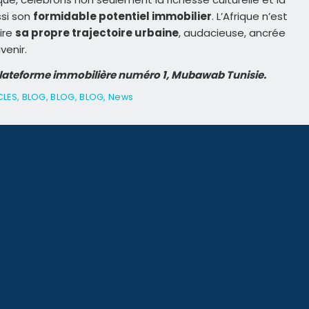
ssi son
formidable potentiel immobilier
. L’Afrique n’est
rire
sa propre trajectoire urbaine
, audacieuse, ancrée
venir.
 plateforme immobilière numéro 1, Mubawab Tunisie.
CLES
,
BLOG
,
BLOG
,
BLOG
,
News