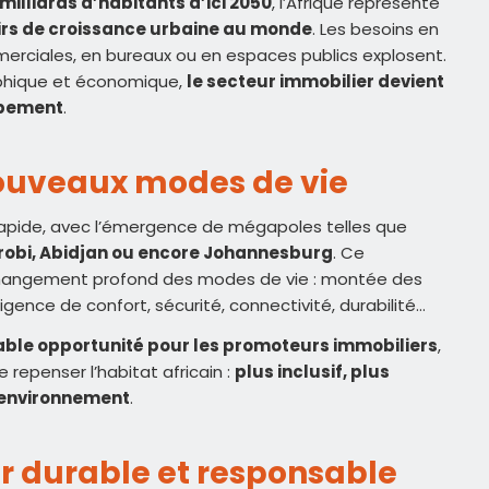
 milliards d’habitants d’ici 2050
, l’Afrique représente
oirs de croissance urbaine au monde
. Les besoins en
erciales, en bureaux ou en espaces publics explosent.
hique et économique,
le secteur immobilier devient
ppement
.
nouveaux modes de vie
 rapide, avec l’émergence de mégapoles telles que
irobi, Abidjan ou encore Johannesburg
. Ce
angement profond des modes de vie : montée des
igence de confort, sécurité, connectivité, durabilité…
ble opportunité pour les promoteurs immobiliers
,
e repenser l’habitat africain :
plus inclusif, plus
’environnement
.
r durable et responsable