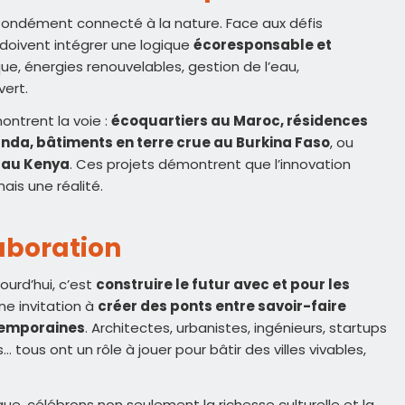
ofondément connecté à la nature. Face aux défis
 doivent intégrer une logique
écoresponsable et
que, énergies renouvelables, gestion de l’eau,
vert.
ontrent la voie :
écoquartiers au Maroc,
résidences
anda
, bâtiments en terre crue au Burkina Faso
, ou
s au Kenya
. Ces projets démontrent que l’innovation
ais une réalité.
laboration
jourd’hui, c’est
construire le futur avec et pour les
une invitation à
créer des ponts entre savoir-faire
ntemporaines
. Architectes, urbanistes, ingénieurs, startups
… tous ont un rôle à jouer pour bâtir des villes vivables,
que, célébrons non seulement la richesse culturelle et la