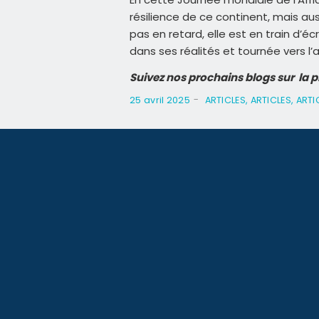
résilience de ce continent, mais au
pas en retard, elle est en train d’éc
dans ses réalités et tournée vers l’a
Suivez nos prochains blogs sur la
-
25 avril 2025
ARTICLES
,
ARTICLES
,
ARTI
Partager cet article