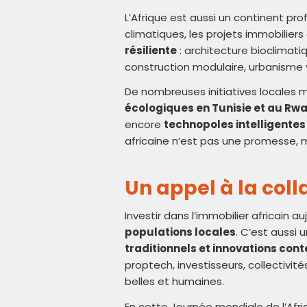
L’Afrique est aussi un continent pr
climatiques, les projets immobiliers
résiliente
: architecture bioclimati
construction modulaire, urbanisme 
De nombreuses initiatives locales m
écologiques en Tunisie et au Rw
encore
technopoles intelligente
africaine n’est pas une promesse, m
Un appel à la col
Investir dans l’immobilier africain au
populations locales
. C’est aussi 
traditionnels et innovations co
proptech, investisseurs, collectivités
belles et humaines.
En cette Journée mondiale de l’Afri