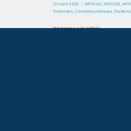
-
21 mars 2025
ARTICLES
,
ARTICLES
,
ARTI
financiers
,
Conseils pratiques
,
Guide A
Partager cet article
Le 1er blog immobilier de la Tunisie
© Mubawab SL. Tous droits réservés.