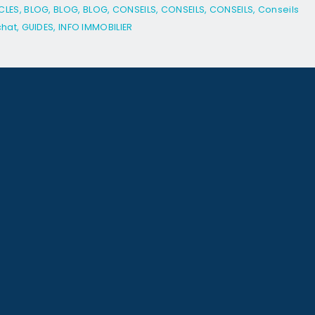
CLES
,
BLOG
,
BLOG
,
BLOG
,
CONSEILS
,
CONSEILS
,
CONSEILS
,
Conseils
chat
,
GUIDES
,
INFO IMMOBILIER
À propos de Mubawab
Publiez une annonce