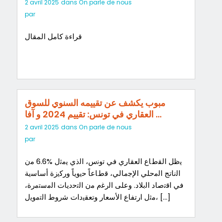
2 avril 2025
dans
On parle de nous
par
قراءة كامل المقال
مبوب يكشف عن تقييمه السنوي للسوق
العقاري في تونس: تقييم 2024 و آفا …
2 avril 2025
dans
On parle de nous
par
ﯾظل اﻟﻘطﺎع اﻟﻌﻘﺎري ﻓﻲ ﺗوﻧس، اﻟذي ﯾﻣﺛل %6.6 ﻣن
اﻟﻧﺎﺗﺞ اﻟﻣﺣﻠﻲ اﻹﺟﻣﺎﻟﻲ، ﻗطﺎﻋﺎً ﺣﯾوﯾﺎً ورﻛﯾزة أﺳﺎﺳﯾﺔ
ﻓﻲ اﻗﺗﺻﺎد اﻟﺑﻼد. وﻋﻠﻰ اﻟرﻏم ﻣن اﻟﺗﺣدﯾﺎت اﻟﻣﺳﺗﻣرة،
ﻣﺛل ارﺗﻔﺎع اﻷﺳﻌﺎر وﺗﻌﻘﯾدات ﺷروط اﻟﺗﻣوﯾل، […]