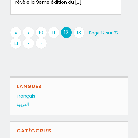
révèle la 9ème édition du […]
12
«
‹
10
11
13
Page 12 sur 22
14
›
»
LANGUES
Français
العربية
CATÉGORIES