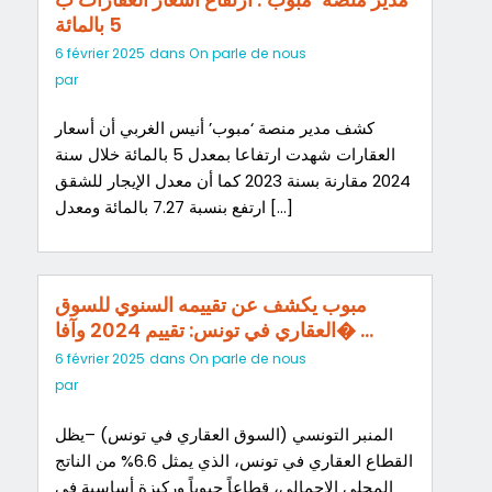
5 بالمائة
6 février 2025
dans
On parle de nous
par
كشف مدير منصة ‘مبوب’ أنيس الغربي أن أسعار
العقارات شهدت ارتفاعا بمعدل 5 بالمائة خلال سنة
2024 مقارنة بسنة 2023 كما أن معدل الإيجار للشقق
ارتفع بنسبة 7.27 بالمائة ومعدل […]
مبوب يكشف عن تقييمه السنوي للسوق
العقاري في تونس: تقييم 2024 وآفا� …
6 février 2025
dans
On parle de nous
par
المنبر التونسي (السوق العقاري في تونس) –يظل
القطاع العقاري في تونس، الذي يمثل 6.6% من الناتج
المحلي الإجمالي، قطاعاً حيوياً وركيزة أساسية في