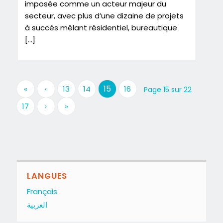
imposée comme un acteur majeur du
secteur, avec plus d’une dizaine de projets
à succès mêlant résidentiel, bureautique
[…]
15
«
‹
13
14
16
Page 15 sur 22
17
›
»
LANGUES
Français
العربية