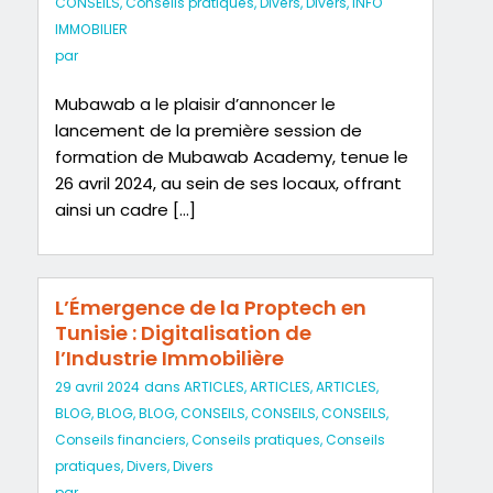
CONSEILS
,
Conseils pratiques
,
Divers
,
Divers
,
INFO
IMMOBILIER
par
Mubawab a le plaisir d’annoncer le
lancement de la première session de
formation de Mubawab Academy, tenue le
26 avril 2024, au sein de ses locaux, offrant
ainsi un cadre […]
L’Émergence de la Proptech en
Tunisie : Digitalisation de
l’Industrie Immobilière
29 avril 2024
dans
ARTICLES
,
ARTICLES
,
ARTICLES
,
BLOG
,
BLOG
,
BLOG
,
CONSEILS
,
CONSEILS
,
CONSEILS
,
Conseils financiers
,
Conseils pratiques
,
Conseils
pratiques
,
Divers
,
Divers
par