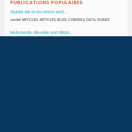
PUBLICATIONS POPULAIRES
Guide de la location esti...
under
ARTICLES
,
ARTICLES
,
BLOG
,
CONSEILS
,
DATA
,
GUIDES
Mubawab dévoile son Bilan...
under
ARTICLES
,
BLOG
,
DATA
,
GUIDES
Tunisie – Droits de...
under
ARTICLES
,
ARTICLES
,
ARTICLES
,
BLOG
,
BLOG
,
BLOG
,
CONSEILS
,
CONSEILS
,
CONSEILS
,
Conseils financiers
,
Conseils
pratiques
,
Divers
,
Divers
,
Divers
,
INFO IMMOBILIER
,
INFO
IMMOBILIER
SUIVEZ-NOUS