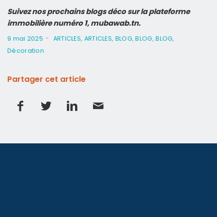
Suivez nos prochains blogs déco sur la plateforme
immobilière numéro 1, mubawab.tn.
-
9 mai 2025
ARTICLES
,
ARTICLES
,
BLOG
,
BLOG
,
BLOG
,
Décoration
Partager cet article
LANGUES