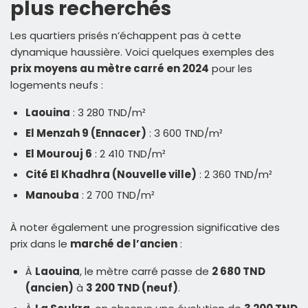
plus recherchés
Les quartiers prisés n’échappent pas à cette
dynamique haussière. Voici quelques exemples des
prix moyens au mètre carré en 2024
pour les
logements neufs :
Laouina
: 3 280 TND/m²
El Menzah 9 (Ennacer)
: 3 600 TND/m²
El Mourouj 6
: 2 410 TND/m²
Cité El Khadhra (Nouvelle ville)
: 2 360 TND/m²
Manouba
: 2 700 TND/m²
À noter également une progression significative des
prix dans le
marché de l’ancien
:
À
Laouina
, le mètre carré passe de
2 680 TND
(ancien)
à
3 200 TND (neuf)
.