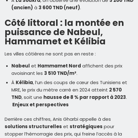
À
La Soukra
, on observe une évolution de
3 200 TND
(ancien)
à
3 600 TND (neuf)
.
Côté littoral : la montée en
puissance de Nabeul,
Hammamet et Kélibia
Les villes côtières ne sont pas en reste :
Nabeul
et
Hammamet Nord
affichent des prix
avoisinant les
3 510 TND/m²
.
À
Kélibia
, l’un des coups de cœur des Tunisiens et
MRE, le prix du mètre carré en 2024 atteint
2 570
TND
, soit une
hausse de 8 % par rapport à 2023
.
Enjeux et perspectives
Derrière ces chiffres, Anis Gharbi appelle à des
solutions structurelles
et
stratégiques
pour
stopper l’hémorragie des prix, qui freine l’accès à la