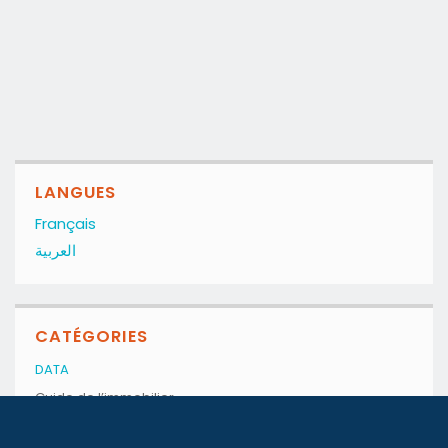
LANGUES
Français
العربية
CATÉGORIES
DATA
Guide de l’immobilier
Le tensiomètre locatif
L’immobilier de l’enterprise