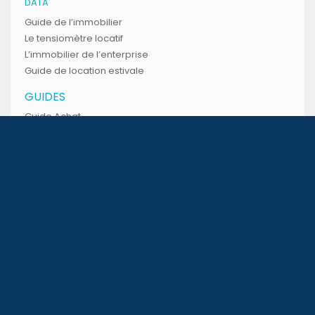
DATA
Guide de l’immobilier
Le tensiomètre locatif
L’immobilier de l’enterprise
Guide de location estivale
GUIDES
Guide Achat
Guide Location
ARTICLES
News
Divers
CONSEILS
Conseils pratiques
Nos Publicités
INFO IMMOBILIER
Événements