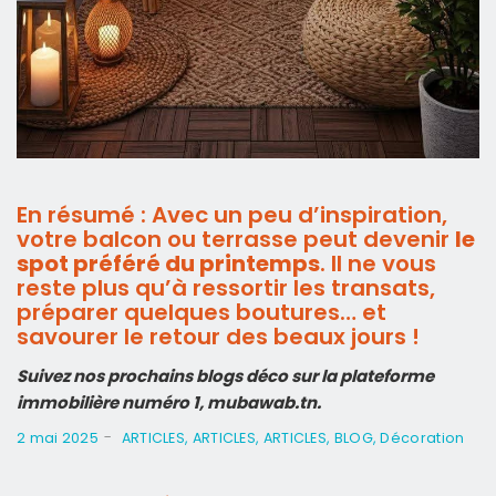
En résumé : Avec un peu d’inspiration,
votre balcon ou terrasse peut devenir
le
spot préféré du printemps
. Il ne vous
reste plus qu’à ressortir les transats,
préparer quelques boutures… et
savourer le retour des beaux jours !
Suivez nos prochains blogs déco sur la plateforme
immobilière numéro 1, mubawab.tn.
-
2 mai 2025
ARTICLES
,
ARTICLES
,
ARTICLES
,
BLOG
,
Décoration