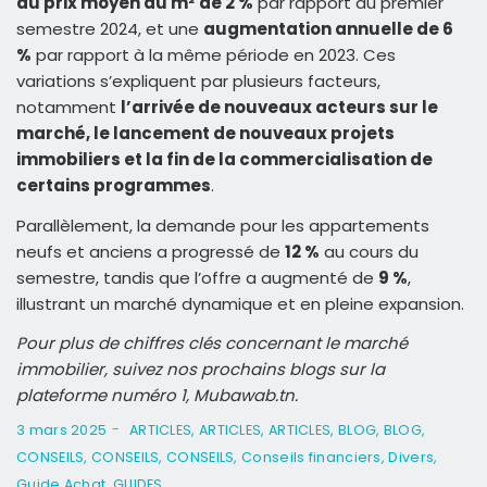
du prix moyen au m² de 2 %
par rapport au premier
semestre 2024, et une
augmentation annuelle de 6
%
par rapport à la même période en 2023. Ces
variations s’expliquent par plusieurs facteurs,
notamment
l’arrivée de nouveaux acteurs sur le
marché, le lancement de nouveaux projets
immobiliers et la fin de la commercialisation de
certains programmes
.
Parallèlement, la demande pour les appartements
neufs et anciens a progressé de
12 %
au cours du
semestre, tandis que l’offre a augmenté de
9 %
,
illustrant un marché dynamique et en pleine expansion.
Pour plus de chiffres clés concernant le marché
immobilier, suivez nos prochains blogs sur la
plateforme numéro 1, Mubawab.tn.
-
3 mars 2025
ARTICLES
,
ARTICLES
,
ARTICLES
,
BLOG
,
BLOG
,
CONSEILS
,
CONSEILS
,
CONSEILS
,
Conseils financiers
,
Divers
,
Guide Achat
,
GUIDES