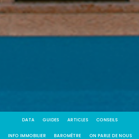
DATA
GUIDES
ARTICLES
CONSEILS
INFO IMMOBILIER
BAROMÈTRE
ON PARLE DE NOUS