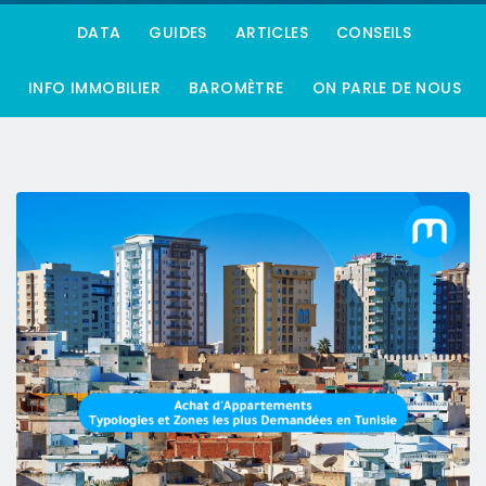
DATA
GUIDES
ARTICLES
CONSEILS
INFO IMMOBILIER
BAROMÈTRE
ON PARLE DE NOUS