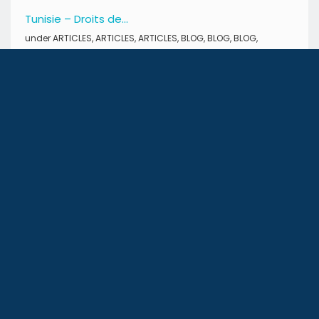
Tunisie – Droits de...
under
ARTICLES
,
ARTICLES
,
ARTICLES
,
BLOG
,
BLOG
,
BLOG
,
CONSEILS
,
CONSEILS
,
CONSEILS
,
Conseils financiers
,
Conseils
pratiques
,
Divers
,
Divers
,
Divers
,
INFO IMMOBILIER
,
INFO
IMMOBILIER
SUIVEZ-NOUS