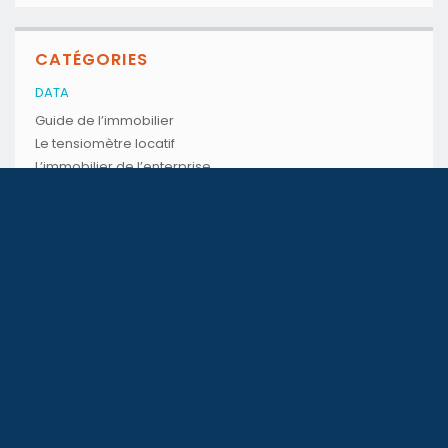
CATÉGORIES
DATA
Guide de l’immobilier
Le tensiomètre locatif
L’immobilier de l’enterprise
Guide de location estivale
GUIDES
Guide Achat
Guide Location
ARTICLES
News
Divers
CONSEILS
Conseils pratiques