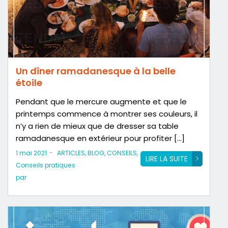
Un dîner ramadanesque à la belle
étoile
Pendant que le mercure augmente et que le
printemps commence à montrer ses couleurs, il
n’y a rien de mieux que de dresser sa table
ramadanesque en extérieur pour profiter […]
-
1 mai 2021
ARTICLES
,
BLOG
,
CONSEILS
,
LIRE LA SUITE
Conseils pratiques
par