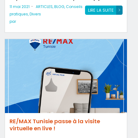
-
11 mai 2021
ARTICLES
,
BLOG
,
Conseils
LIRE LA SUITE
pratiques
,
Divers
par
RE/MAX Tunisie passe à la visite
virtuelle en live !