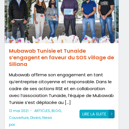
Mubawab Tunisie et Tunaide
s’engagent en faveur du SOS village de
Siliana
Mubawab affirme son engagement en tant
qu’entreprise citoyenne et responsable. Dans le
cadre de ses actions RSE et en collaboration
avec l’association Tunaide, l’équipe de Mubawab
Tunisie s’est déplacée au […]
-
12 mai 2021
ARTICLES
,
BLOG
,
LIRE LA SUITE
Couverture
,
Divers
,
News
par