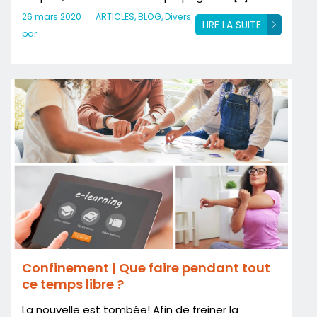
-
26 mars 2020
ARTICLES
,
BLOG
,
Divers
LIRE LA SUITE
par
Confinement | Que faire pendant tout
ce temps libre ?
La nouvelle est tombée! Afin de freiner la